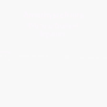
Amethystefruits
Primeur fruits et
légumes
ue
À propos de nous