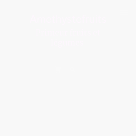
Amethystefruits
Primeur fruits et
légumes