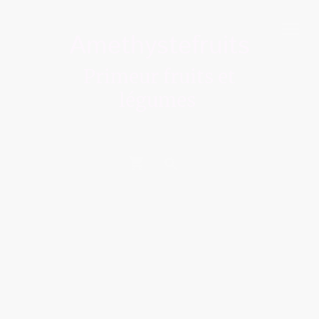
Amethystefruits
Primeur fruits et
légumes