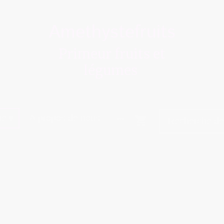
Amethystefruits
Primeur fruits et
légumes
ue
À propos de nous