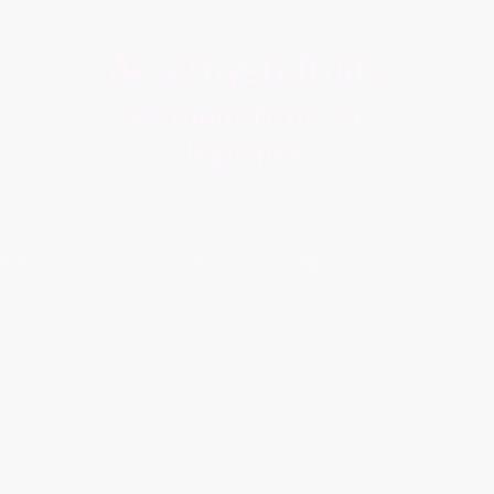
Amethystefruits
Primeur fruits et
légumes
ue
À propos de nous