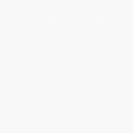
Amethystefruits
Primeur fruits et
légumes