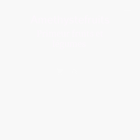
Amethystefruits
Primeur fruits et
légumes