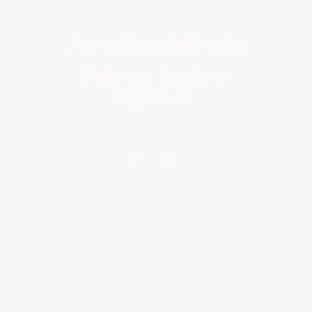
Amethystefruits
Primeur fruits et
légumes